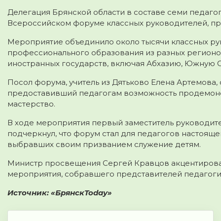
Делегация Брянской области в составе семи педаго
Всероссийском форуме классных руководителей, п
Мероприятие объединило около тысячи классных ру
профессионального образования из разных регионов
иностранных государств, включая Абхазию, Южную Ос
Посол форума, учитель из Дятьково Елена Артемова
предоставивший педагогам возможность продемонс
мастерство.
В ходе мероприятия первый заместитель руководит
подчеркнул, что форум стал для педагогов настоя
выбравших своим призванием служение детям.
Министр просвещения Сергей Кравцов акцентирова
мероприятия, собравшего представителей педагогич
Источник: «БрянскToday»