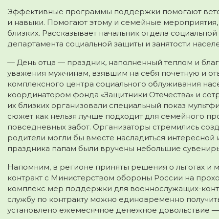
Эффективные программы поддержки помогают ветер
и навыки. Помогают этому и семейные мероприятия,
близких. Рассказывает начальник отдела социально
департамента социальной защиты и занятости населе
— День отца — праздник, наполненный теплом и благ
уважения мужчинам, взявшим на себя почетную и от
комплексного центра социального облуживания насе
координатором фонда «Защитники Отечества» и сотр
их близких организовали специальный показ мультф
сюжет как нельзя лучше подходит для семейного пр
повседневных забот. Организаторы стремились созд
родители могли бы вместе насладиться интересной 
праздника папам были вручены небольшие сувениры,
Напомним, в регионе приняты решения о льготах и 
контракт с Министерством обороны России на прох
комплекс мер поддержки для военнослужащих-контр
службу по контракту можно единовременно получить 
установлено ежемесячное денежное довольствие — 