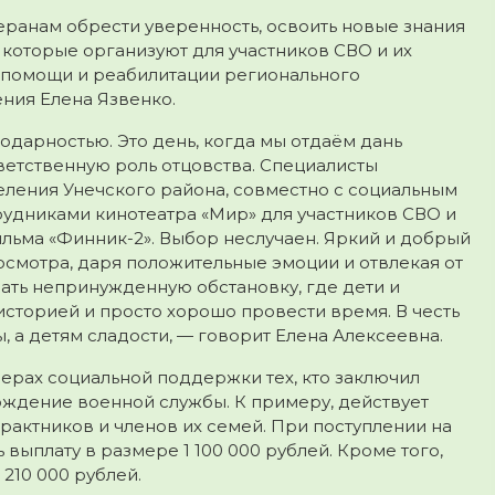
анам обрести уверенность, освоить новые знания
 которые организуют для участников СВО и их
й помощи и реабилитации регионального
ния Елена Язвенко.
одарностью. Это день, когда мы отдаём дань
ветственную роль отцовства. Специалисты
ления Унечского района, совместно с социальным
удниками кинотеатра «Мир» для участников СВО и
ильма «Финник-2». Выбор неслучаен. Яркий и добрый
осмотра, даря положительные эмоции и отвлекая от
ать непринужденную обстановку, где дети и
историей и просто хорошо провести время. В честь
 а детям сладости, — говорит Елена Алексеевна.
мерах социальной поддержки тех, кто заключил
ождение военной службы. К примеру, действует
актников и членов их семей. При поступлении на
выплату в размере 1 100 000 рублей. Кроме того,
210 000 рублей.