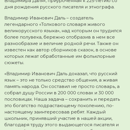
Владимира Даля», приуроченная к 225-летию со
дня рождения русского писателя и этнографа.
Владимир Иванович Даль – создатель
легендарного «Толкового словаря живого
великорусского языка», над которым он трудился
более полувека, бережно отобразив в нем все
разнообразие и величие родной речи. Также он
известен как автор сборников сказок, в основе
которых лежат обработанные им фольклорные
сюжеты.
«Владимир Иванович Даль доказал, что русский
язык – это не только средство общения, а живая
память народа. Он составил не просто словарь, а
собрал душу России в 200 000 словах и 30 000
пословицах. Наша задача – сохранить и передать
это богатство подрастающему поколению, по-
настоящему заинтересовав ребят. Каждый
школьник, принявший участие в нашей акции,
благодаря труду этого выдающегося писателя и