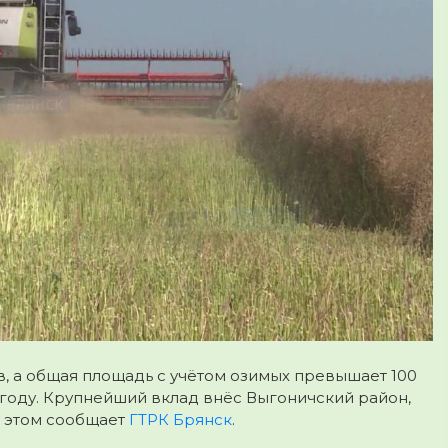
в
, а
общая площадь
с учётом озимых
превышает 100
 году. Крупнейший вклад внёс
Выгоничский район
,
б этом сообщает
ГТРК Брянск
.