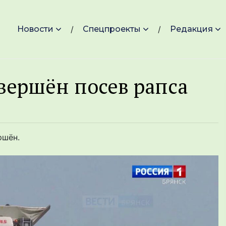
Новости
Спецпроекты
Редакция
авершён посев рапса
ршён.