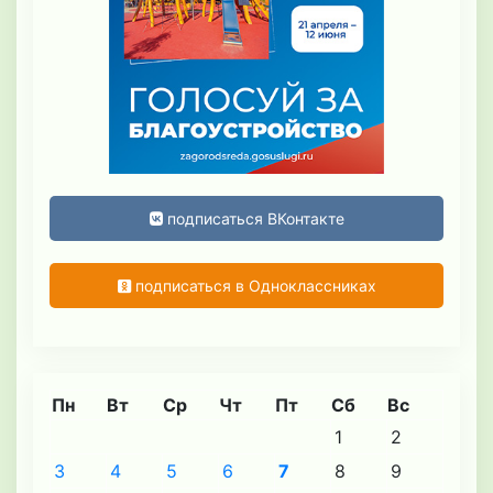
подписаться ВКонтакте
подписаться в Одноклассниках
Пн
Вт
Ср
Чт
Пт
Сб
Вс
1
2
3
4
5
6
7
8
9