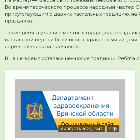
На мастер — классе были показаны несколько спосо
Во время творческого процесса народный мастер С
присутствующим о давних пасхальных традициях на Ру
праздника.
Также ребята узнали о местных традициях праздника
пасхальной недели были игры с крашеными яйцами. Их
соревновались на прочность.
В наше время осталась немногие традиции. Ребята ра
6 АВГУСТА 2026, 16:47
3