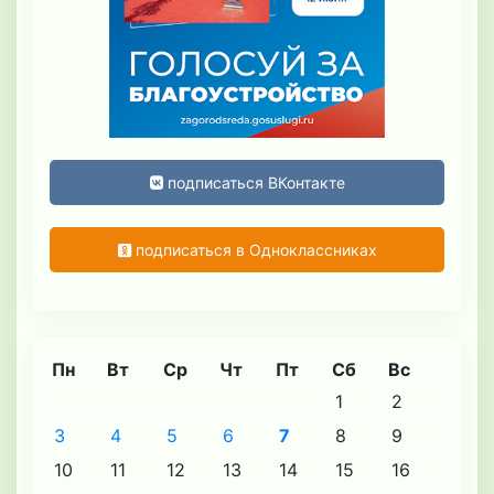
подписаться ВКонтакте
подписаться в Одноклассниках
Пн
Вт
Ср
Чт
Пт
Сб
Вс
1
2
3
4
5
6
7
8
9
10
11
12
13
14
15
16